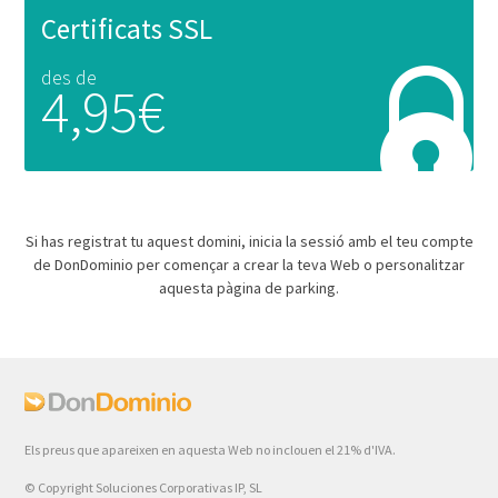
Certificats SSL
des de
4,95€
Si has registrat tu aquest domini, inicia la sessió amb el teu compte
de DonDominio per començar a crear la teva Web o personalitzar
aquesta pàgina de parking.
Els preus que apareixen en aquesta Web no inclouen el 21% d'IVA.
© Copyright Soluciones Corporativas IP, SL