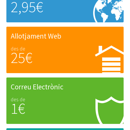
2,95€
Allotjament Web
des de
25€
Correu Electrònic
des de
1€